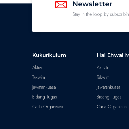
Newsletter
Stay in the loop by subscribi
Kukurikulum
Hal Ehwal M
Aktiviti
Aktiviti
Takwim
Takwim
Jawatankuasa
Jawatankuasa
Bidang Tugas
Bidang Tugas
Carta Organisasi
Carta Organisasi