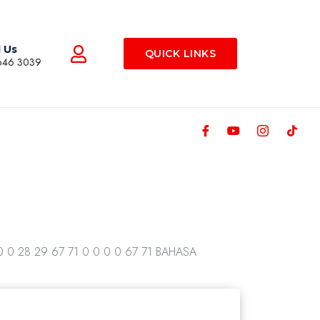
l Us
QUICK LINKS
646 3039
0 0 28 29 67 71 0 0 0 0 67 71 BAHASA