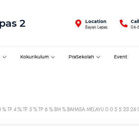
pas 2
Location
Cal
Bayan Lepas
04-
d
Kokurikulum
PraSekolah
Event
M % TP 4 % TP 5 % TP 6 % BM % BAHASA MELAYU 0 0 5 5 23 24 