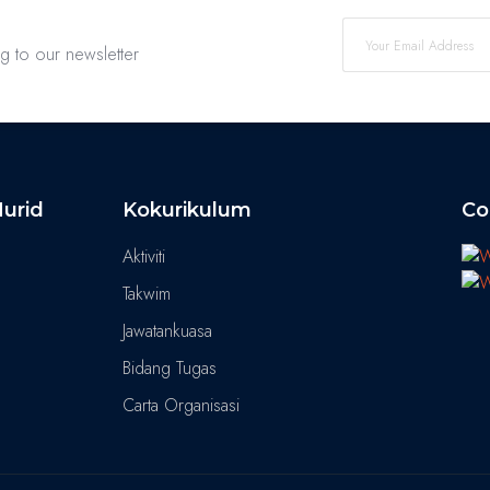
ng to our newsletter
urid
Kokurikulum
Co
Aktiviti
Takwim
Jawatankuasa
Bidang Tugas
Carta Organisasi