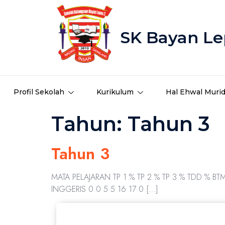
SK Bayan Le
Profil Sekolah
Kurikulum
Hal Ehwal Muri
Tahun:
Tahun 3
Tahun 3
MATA PELAJARAN TP 1 % TP 2 % TP 3 % TDD % BT
INGGERIS 0 0 5 5 16 17 0 […]