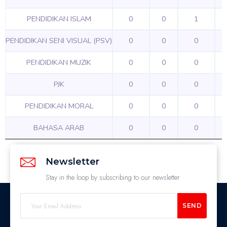
PENDIDIKAN ISLAM
0
0
1
PENDIDIKAN SENI VISUAL (PSV)
0
0
0
PENDIDIKAN MUZIK
0
0
0
PJK
0
0
0
PENDIDIKAN MORAL
0
0
0
BAHASA ARAB
0
0
0
Newsletter
Stay in the loop by subscribing to our newsletter
SEND