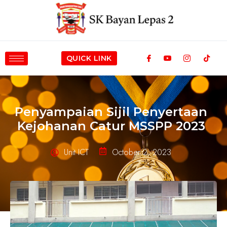
QUICK LINK
Penyampaian Sijil Penyertaan
Kejohanan Catur MSSPP 2023
Unit ICT
October 2, 2023