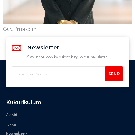
Guru Prasekolah
Newsletter
Stay in the loop by subscribing to our newsletter
SEND
Kukurikulum
Aktiviti
Takwim
Jawatankuasa