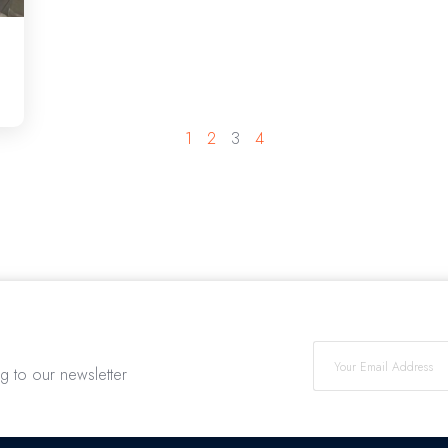
1
2
3
4
ng to our newsletter