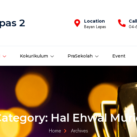
pas 2
Location
Cal
Bayan Lepas
04-
d
Kokurikulum
PraSekolah
Event
ategory: Hal Ehwal Mur
Home
Archives