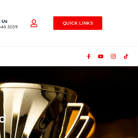
l Us
QUICK LINKS
646 3039
id